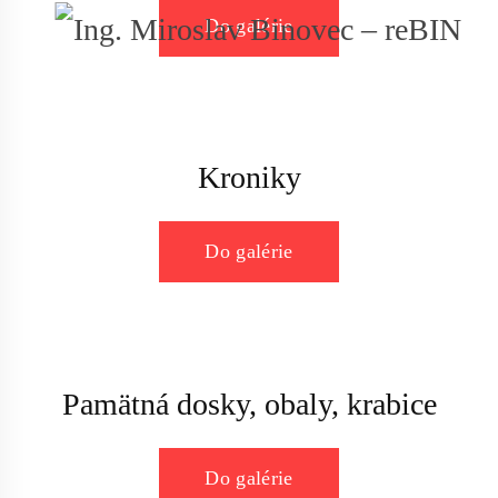
Do galérie
Kroniky
Do galérie
Pamätná dosky, obaly, krabice
Do galérie