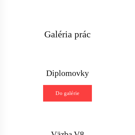
Galéria prác
Diplomovky
Do galérie
Väzba V8