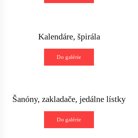
Kalendáre, špirála
Do galérie
Šanóny, zakladače, jedálne lístky
Do galérie